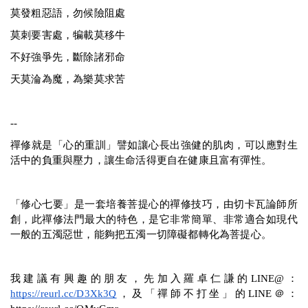
莫發粗惡語，勿候險阻處
莫刺要害處，犏載莫移牛
不好強爭先，斷除諸邪命
天莫淪為魔，為樂莫求苦
--
禪修就是「心的重訓」譬如讓心長出強健的肌肉，可以應對生
活中的負重與壓力，讓生命活得更自在健康且富有彈性。
「修心七要」是一套培養菩提心的禪修技巧，由切卡瓦論師所
創，此禪修法門最大的特色，是它非常簡單、非常適合如現代
一般的五濁惡世，能夠把五濁一切障礙都轉化為菩提心。
我建議有興趣的朋友，先加入羅卓仁謙的LINE@：
https://reurl.cc/D3Xk3Q
，及「禪師不打坐」的LINE＠：