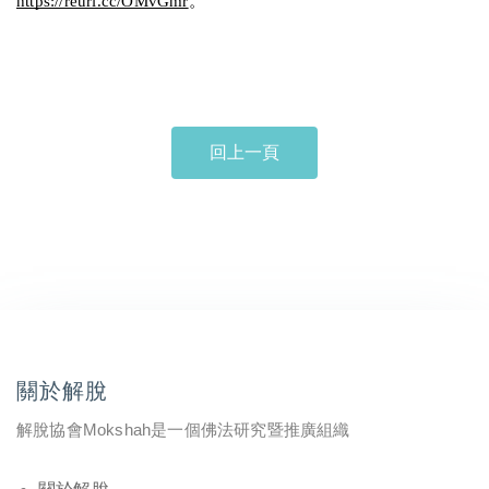
https://reurl.cc/OMvGmr
。 
回上一頁
關於解脫
解脫協會Mokshah是一個佛法研究暨推廣組織