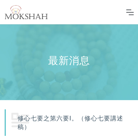
最新消息
修心七要之第六要Ⅰ。（修心七要講述
稿）