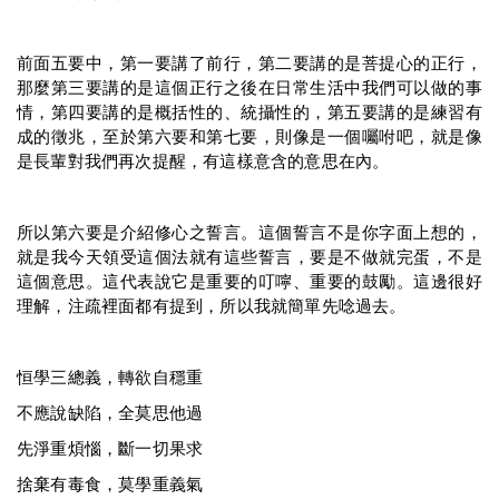
前面五要中，第一要講了前行，第二要講的是菩提心的正行，
那麼第三要講的是這個正行之後在日常生活中我們可以做的事
情，第四要講的是概括性的、統攝性的，第五要講的是練習有
成的徵兆，至於第六要和第七要，則像是一個囑咐吧，就是像
是長輩對我們再次提醒，有這樣意含的意思在內。
所以第六要是介紹修心之誓言。這個誓言不是你字面上想的，
就是我今天領受這個法就有這些誓言，要是不做就完蛋，不是
這個意思。這代表說它是重要的叮嚀、重要的鼓勵。這邊很好
理解，注疏裡面都有提到，所以我就簡單先唸過去。
恒學三總義，轉欲自穩重
不應說缺陷，全莫思他過
先淨重煩惱，斷一切果求
捨棄有毒食，莫學重義氣