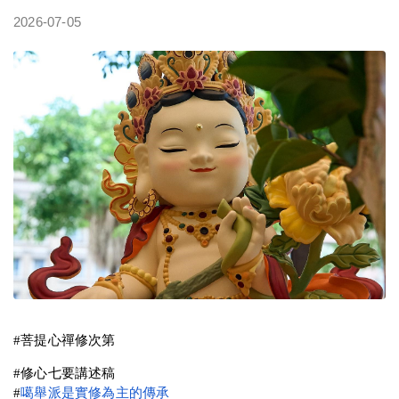
2026-07-05
#菩提心禪修次第
#修心七要講述稿
#
噶舉派是實修為主的傳承