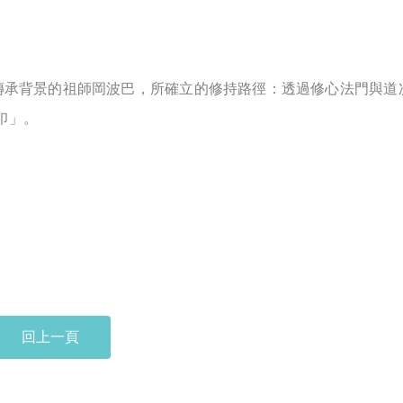
承背景的祖師岡波巴，所確立的修持路徑：透過修心法門與道
印」。
回上一頁