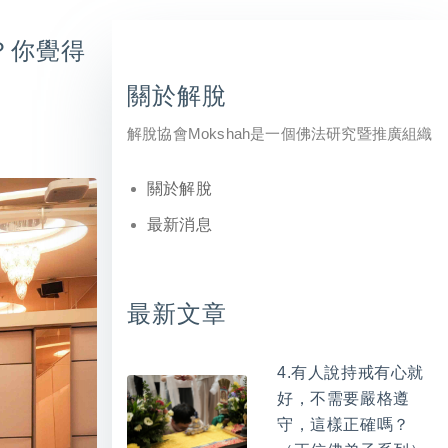
？你覺得
關於解脫
解脫協會Mokshah是一個佛法研究暨推廣組織
關於解脫
最新消息
最新文章
4.有人說持戒有心就
好，不需要嚴格遵
守，這樣正確嗎？