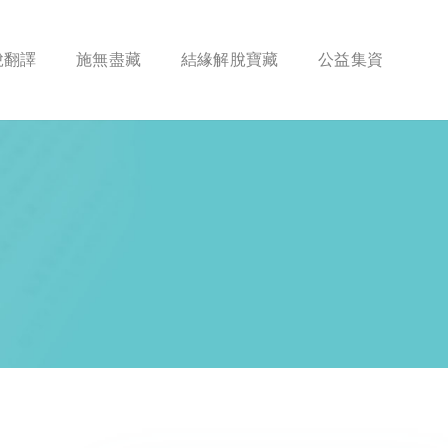
脫翻譯
施無盡藏
結緣解脫寶藏
公益集資