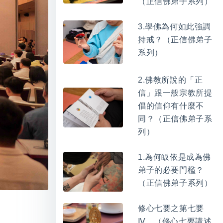
（正信佛弟子系列）
3.學佛為何如此強調
持戒？（正信佛弟子
系列）
2.佛教所說的「正
信」跟一般宗教所提
倡的信仰有什麼不
同？（正信佛弟子系
列）
1.為何皈依是成為佛
弟子的必要門檻？
（正信佛弟子系列）
修心七要之第七要
Ⅳ。（修心七要講述