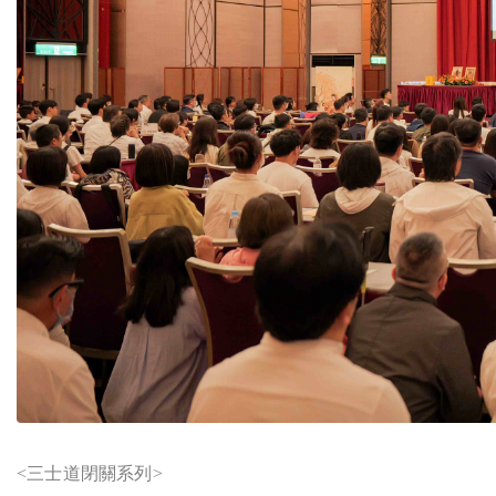
<
三士道閉關系列>