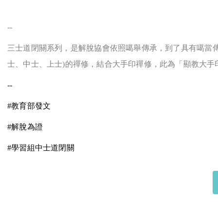
--
三士道閉關系列，是解脫協會依照噶舉傳承，到了具有噶當傳
士、中士、上士)的禪修，結合大手印禪修，此為「顯教大手
--
#
教育部發文
#
解脫為證
#
學習組中士道閉關