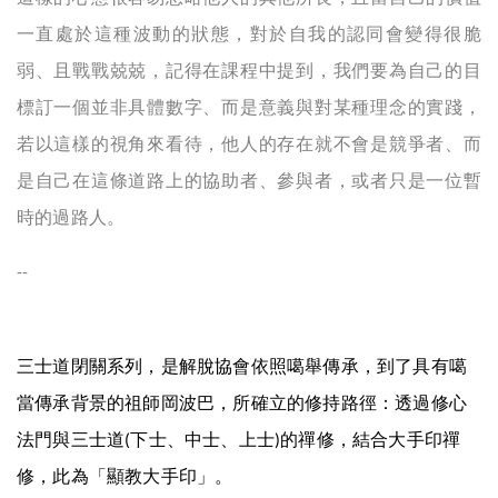
一直處於這種波動的狀態，對於自我的認同會變得很脆
弱、且戰戰兢兢，記得在課程中提到，我們要為自己的目
標訂一個並非具體數字、而是意義與對某種理念的實踐，
若以這樣的視角來看待，他人的存在就不會是競爭者、而
是自己在這條道路上的協助者、參與者，或者只是一位暫
時的過路人。
--
三士道閉關系列，是解脫協會依照噶舉傳承，到了具有噶
當傳承背景的祖師岡波巴，所確立的修持路徑：透過修心
法門與三士道
下士、中士、上士
的禪修，結合大手印禪
(
)
修，此為「顯教大手印」。