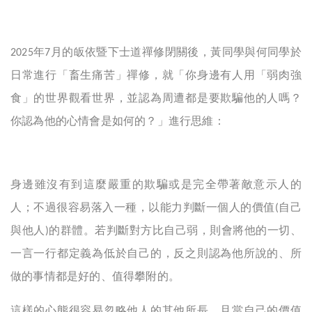
年
月的皈依暨下士道禪修閉關後，黃同學與何同學於
2025
7
日常進行「畜生痛苦」禪修，就「你身邊有人用「弱肉強
食」的世界觀看世界，並認為周遭都是要欺騙他的人嗎？
你認為他的心情會是如何的？」進行思維：
身邊雖沒有到這麼嚴重的欺騙或是完全帶著敵意示人的
人；不過很容易落入一種，以能力判斷一個人的價值
自己
(
與他人
的群體。若判斷對方比自己弱，則會將他的一切、
)
一言一行都定義為低於自己的，反之則認為他所說的、所
做的事情都是好的、值得攀附的。
這樣的心態很容易忽略他人的其他所長，且當自己的價值