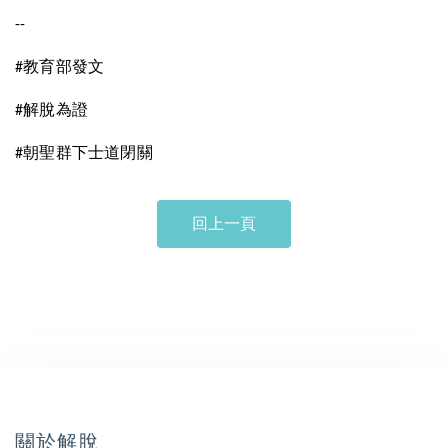
--
教育部發文
#
解脫為證
#
朝聖群下士道閉關
#
回上一頁
關於解脫