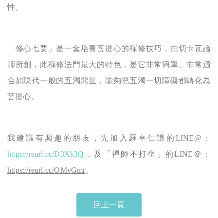
性。
「修心七要」是一套培養菩提心的禪修技巧，由切卡瓦論
師所創，此禪修法門最大的特色，是它非常簡單、非常適
合如現代一般的五濁惡世，能夠把五濁一切障礙都轉化為
菩提心。
我建議有興趣的朋友，先加入羅卓仁謙的LINE@：
https://reurl.cc/D3Xk3Q
，及「禪師不打坐」的LINE＠：
https://reurl.cc/OMvGmr
。
回上一頁