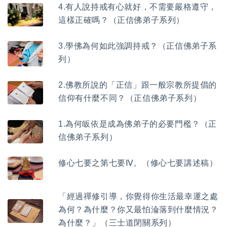
4.有人說持戒有心就好，不需要嚴格遵守，
這樣正確嗎？（正信佛弟子系列）
3.學佛為何如此強調持戒？（正信佛弟子系
列）
2.佛教所說的「正信」跟一般宗教所提倡的
信仰有什麼不同？（正信佛弟子系列）
1.為何皈依是成為佛弟子的必要門檻？（正
信佛弟子系列）
修心七要之第七要Ⅳ。（修心七要講述稿）
「經過禪修引導，你覺得你生活最幸運之處
為何？為什麼？你又最怕淪落到什麼情況？
為什麼？」（三士道閉關系列）