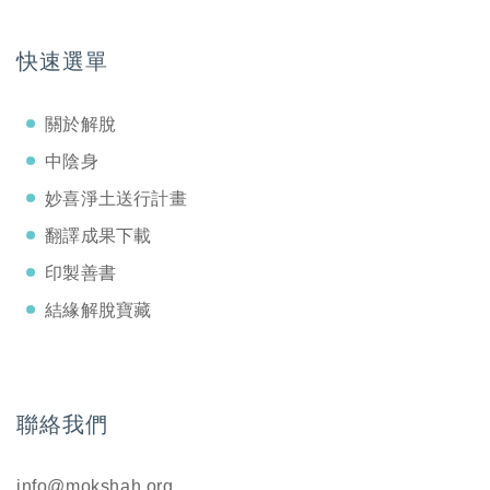
快速選單
關於解脫
中陰身
妙喜淨土送行計畫
翻譯成果下載
印製善書
結緣解脫寶藏
聯絡我們
info@mokshah.org