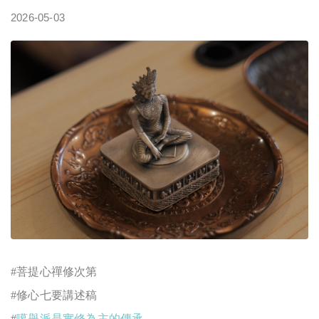
2026-05-03
#
菩提心禪修次第
#修心七要講述稿
#
噶舉派是實修為主的傳承