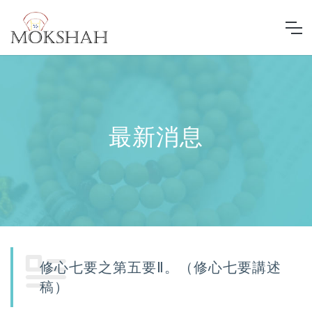
最新消息
修心七要之第五要Ⅱ。（修心七要講述
稿）