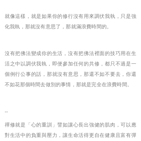
就像這樣，就是如果你的修行沒有用來調伏我執，只是強
化我執，那就沒有意思了，那就滿浪費時間的。
沒有把佛法變成你的生活
，
沒有把佛法裡面的技巧用在生
活之中
以
調伏我執
，即便
參加任何的共修
，都
只不過是一
個例行公事的話
，
那就沒有意思，那還不如不要去
，
你還
不如花那個時間去做別的事情
，
那就是完全在浪費時間
。
--
禪修就是「心的重訓」譬如讓心長出強健的肌肉，可以應
對生活中的負重與壓力，讓生命活得更自在健康且富有彈