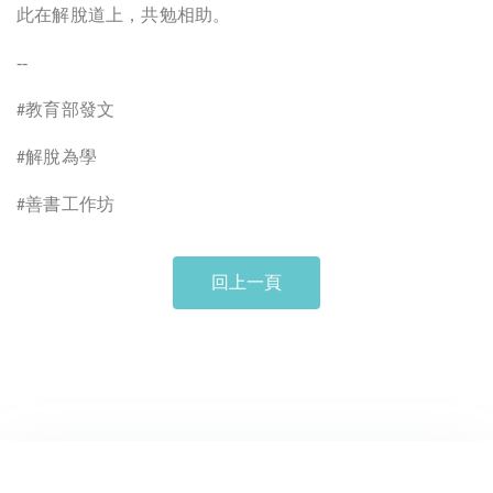
此在解脫道上，共勉相助。
--
教育部發文
#
解脫為學
#
善書工作坊
#
回上一頁