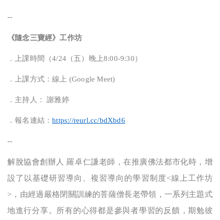
--
《隨念三寶經》工作坊
．
上課時間（
4/24
（五）晚上
8:00-9:30
）
．上課方式：線上
(Google Meet)
．主持人：
謝雅婷
．報名連結：
https://reurl.cc/bdXbd6
--
解脫協會創辦人 羅卓仁謙老師，在推廣佛法都市化時，增
設了以基礎研習導向、複習導向的學習制度<線上工作坊
>，由經過嚴格閉關訓練的菩薩僧長老帶領，一系列主題式
地進行分享。所有的心得都是參與者學習的反饋，期勉彼