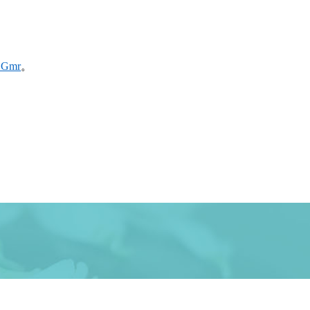
MvGmr
。