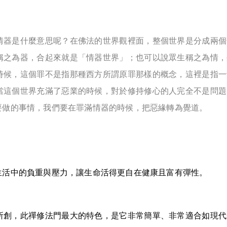
情器是什麼意思呢？在佛法的世界觀裡面，整個世界是分成兩個
稱之為器，合起來就是「情器世界」；也可以說眾生稱之為情，
時候，這個罪不是指那種西方所謂原罪那樣的概念，這裡是指一
當這個世界充滿了惡業的時候，對於修持修心的人完全不是問題
要做的事情，我們要在罪滿情器的時候，把惡緣轉為覺道。
生活中的負重與壓力，讓生命活得更自在健康且富有彈性。
所創，此禪修法門最大的特色，是它非常簡單、非常適合如現代