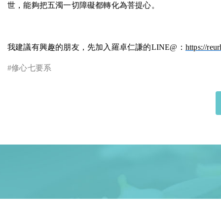
世，能夠把五濁一切障礙都轉化為菩提心。
我建議有興趣的朋友，先加入羅卓仁謙的
LINE@
：
https://re
#
修心七要系