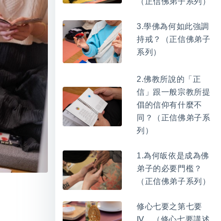
（正信佛弟子系列）
3.學佛為何如此強調
持戒？（正信佛弟子
系列）
2.佛教所說的「正
信」跟一般宗教所提
倡的信仰有什麼不
同？（正信佛弟子系
列）
1.為何皈依是成為佛
弟子的必要門檻？
（正信佛弟子系列）
修心七要之第七要
Ⅳ。（修心七要講述