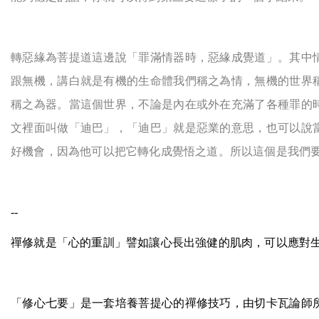
轉惡緣為菩提道這邊說「罪滿情器時，惡緣成覺道」。其中
跟無機，講白就是有機的生命體我們稱之為情，無機的世界
稱之為器。當這個世界，不論是內在或外在充滿了各種罪的
文裡面叫做「迪巴」，「迪巴」就是惡業的意思，也可以說
好機會，因為他可以把它轉化成覺悟之道。所以這個是我們
--
禪修就是「心的重訓」譬如讓心長出強健的肌肉，可以應對
「修心七要」是一套培養菩提心的禪修技巧，由切卡瓦論師