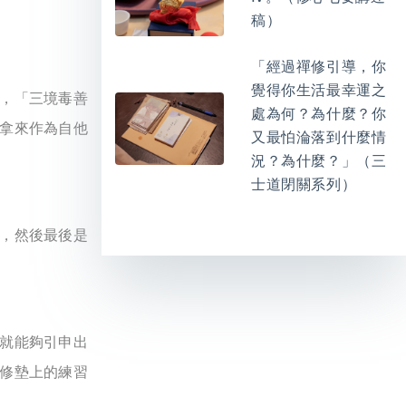
稿）
「經過禪修引導，你
覺得你生活最幸運之
，「三境毒善
處為何？為什麼？你
拿來作為自他
又最怕淪落到什麼情
況？為什麼？」（三
士道閉關系列）
，然後最後是
就能夠引申出
修墊上的練習