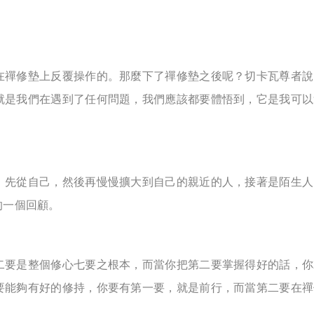
在禪修墊上反覆操作的。那麼下了禪修墊之後呢？切卡瓦尊者說
就是我們在遇到了任何問題，我們應該都要體悟到，它是我可以
。先從自己，然後再慢慢擴大到自己的親近的人，接著是陌生人
的一個回顧。
二要是整個修心七要之根本，而當你把第二要掌握得好的話，你
要能夠有好的修持，你要有第一要，就是前行，而當第二要在禪