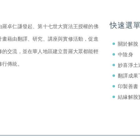
快速選
由羅卓仁謙發起、第十七世大寶法王授權的佛
計畫藉由翻譯、研究、講座與實修活動，促進
關於解脫
修的交流，並在華人地區建立普羅大眾都能輕
中陰身
修行傳統。
妙喜淨土
翻譯成果
印製善書
結緣解脫