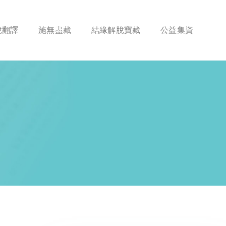
脫翻譯
施無盡藏
結緣解脫寶藏
公益集資