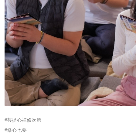
#
菩提心禪修次第
#
修心七要