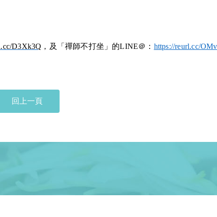
url.cc/D3Xk3Q
，及「禪師不打坐」的
LINE
＠：
https://reurl.cc/O
回上一頁