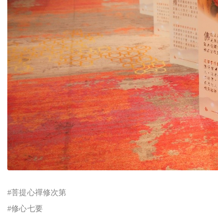
#
菩提心禪修次第
#
修心七要