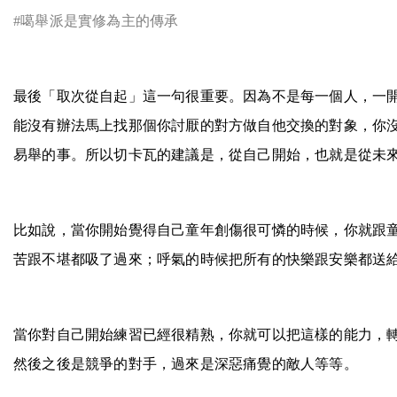
#
噶舉派是實修為主的傳承
最後「取次從自起」這一句很重要。因為不是每一個人，一
能沒有辦法馬上找那個你討厭的對方做自他交換的對象，你
易舉的事。所以切卡瓦的建議是，從自己開始，也就是從未
比如說，當你開始覺得自己童年創傷很可憐的時候，你就跟
苦跟不堪都吸了過來；呼氣的時候把所有的快樂跟安樂都送
當你對自己開始練習已經很精熟，你就可以把這樣的能力，
然後之後是競爭的對手，過來是深惡痛覺的敵人等等。