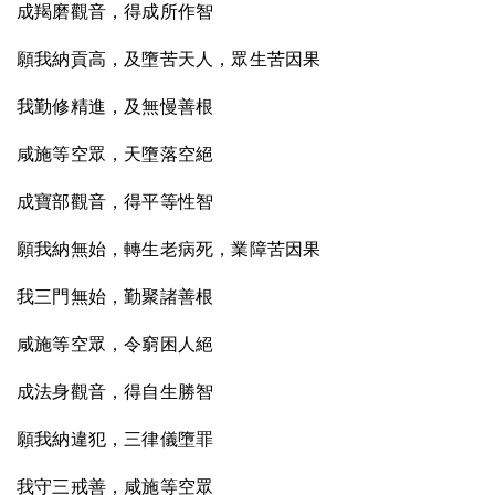
成羯磨觀音，得成所作智
願我納貢高，及墮苦天人，眾生苦因果
我勤修精進，及無慢善根
咸施等空眾，天墮落空絕
成寶部觀音，得平等性智
願我納無始，轉生老病死，業障苦因果
我三門無始，勤聚諸善根
咸施等空眾，令窮困人絕
成法身觀音，得自生勝智
願我納違犯，三律儀墮罪
我守三戒善，咸施等空眾