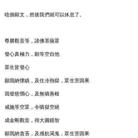
唸個願文，然後我們就可以休息了。
尊勝觀音等，諸佛菩薩眾
發心真極力，願等空自他
眾生皆發心
願我納懷瞋，及住冷熱獄，眾生苦因果
我發慈憫心，及無嗔善根
咸施等空眾，令嗔獄空絕
成金剛觀音，得大圓鏡智
願我納貪吝，及感飢渴鬼，眾生苦因果