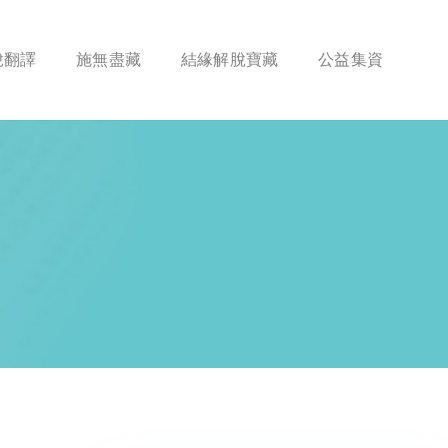
脫翻譯
施無盡藏
結緣解脫寶藏
公益集資