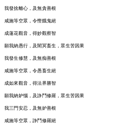
我發捨離心，及無貪善根
咸施等空眾，令慳餓鬼絕
成蓮花觀音，得妙觀察智
願我納愚行，及闇冥畜生，眾生苦因果
我發生修慧，及無痴善根
咸施等空眾，令愚畜生絕
成如來觀音，得法界勝智
願我納妒惱，及諍鬥修羅，眾生苦因果
我三門安忍，及無妒善根
咸施等空眾，諍鬥修羅絕