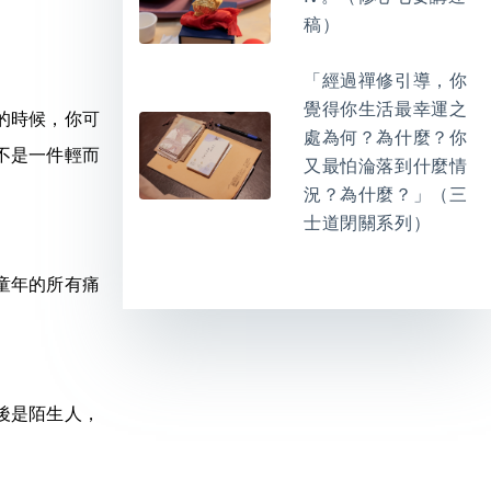
稿）
「經過禪修引導，你
覺得你生活最幸運之
的時候，你可
處為何？為什麼？你
不是一件輕而
又最怕淪落到什麼情
況？為什麼？」（三
士道閉關系列）
童年的所有痛
後是陌生人，