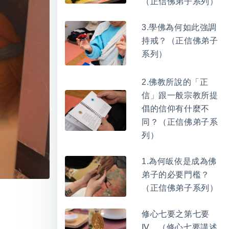
（正信佛弟子系列）
3.學佛為何如此強調
持戒？（正信佛弟子
系列）
2.佛教所說的「正
信」跟一般宗教所提
倡的信仰有什麼不
同？（正信佛弟子系
列）
1.為何皈依是成為佛
弟子的必要門檻？
（正信佛弟子系列）
修心七要之第七要
Ⅳ。（修心七要講述