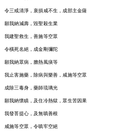
令三戒清淨，衰損咸不生，成部主金薩
願我納減壽，毀聖殺生業
我建聖救生，善施等空眾
令橫死名絕，成金剛彌陀
願我納眾病，膽熱風痰等
我止害施藥，除病與樂善，咸施等空眾
成除三毒身，藥師琉璃光
願我納懷瞋，及住冷熱獄，眾生苦因果
我發菩提心，及無嗔善根
咸施等空眾，令嗔牢空絕