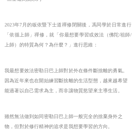
2023
年7月的皈依暨下士道禪修閉關後，馮同學於日常進行
「依循上師」禪修，就「你最想要學習或效法（佛陀/祖師/
上師）的特質為何？為什麼？」進行思維：
我最想要效法密勒日巴上師對於外在條件斷捨離的勇氣。
因為近年來也在開始練
習斷捨離的生活型態，越來越希望
能過著以自己需求為主，而非讓物質慾望來主導生活。
雖然無法做到如同密勒日巴上師一般完全的捨棄身外之
物，但對於修行精神的
追求是我想要學習的方向。