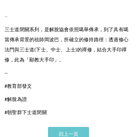
--
三士道閉關系列，是解脫協會依照噶舉傳承，到了具有噶
當傳承背景的祖師岡波巴，所確立的修持路徑：透過修心
法門與三士道
下士、中士、上士
的禪修，結合大手印禪
(
)
修，此為「顯教大手印」。
--
教育部發文
#
解脫為證
#
朝聖群下士道閉關
#
回上一頁