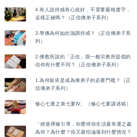
4.有人說持戒有心就好，不需要嚴格遵守，
這樣正確嗎？（正信佛弟子系列）
3.學佛為何如此強調持戒？（正信佛弟子系
列）
2.佛教所說的「正信」跟一般宗教所提倡的
信仰有什麼不同？（正信佛弟子系列）
1.為何皈依是成為佛弟子的必要門檻？（正
信佛弟子系列）
修心七要之第七要Ⅳ。（修心七要講述稿）
「經過禪修引導，你覺得你生活最幸運之處
為何？為什麼？你又最怕淪落到什麼情況？