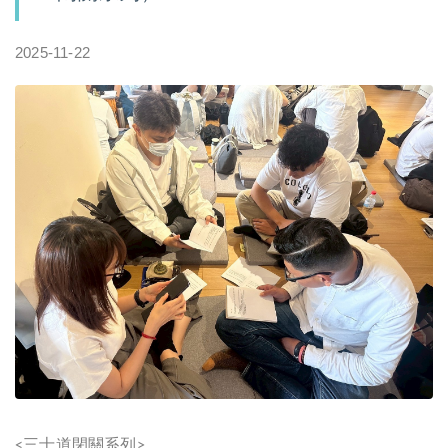
2025-11-22
三士道閉關系列
<
>