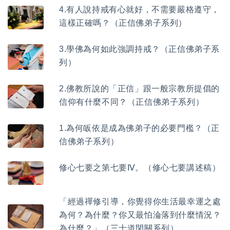
4.有人說持戒有心就好，不需要嚴格遵守，
這樣正確嗎？（正信佛弟子系列）
3.學佛為何如此強調持戒？（正信佛弟子系
列）
2.佛教所說的「正信」跟一般宗教所提倡的
信仰有什麼不同？（正信佛弟子系列）
1.為何皈依是成為佛弟子的必要門檻？（正
信佛弟子系列）
修心七要之第七要Ⅳ。（修心七要講述稿）
「經過禪修引導，你覺得你生活最幸運之處
為何？為什麼？你又最怕淪落到什麼情況？
為什麼？」（三士道閉關系列）