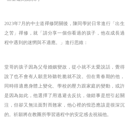
2023
年7月的中士道禪修閉關後，陳同學於日常進行「出生
之苦」禪修，就「請分享一個你看過的孩子，他在成長過
程中遇到的迷惘與不適應。」進行思維：
堂哥的孩子因為父母婚姻變故，從小就不太愛說話，覺得
說了也不會有人願意聆聽乾脆就不說。但在青春期的他，
同時得適應身體上變化、學校的壓力跟家庭的變動，或許
是因為如此，他選擇了用逃避去反抗，做錯事是想引起關
注，但卻又無法面對而翹家，他心裡的惶恐應該是很深沉
的。祈願將在教團所學習過程中的安定感去祝福他。