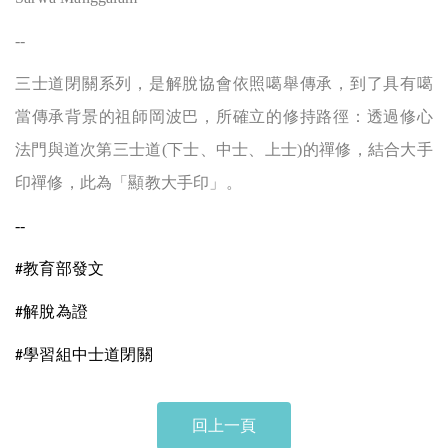
--
三士道閉關系列，是解脫協會依照噶舉傳承，到了具有噶
當傳承背景的祖師岡波巴，所確立的修持路徑：透過修心
法門與道次第三士道(下士、中士、上士)的禪修，結合大手
印禪修，此為「顯教大手印」。
--
教育部發文
#
解脫為證
#
學習組中士道閉關
#
回上一頁