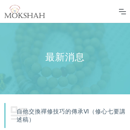
最新消息
自他交換禪修技巧的傳承Ⅵ（修心七要講
述稿）