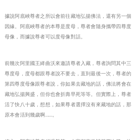
據說阿底峽
尊者之所以會前往藏地弘揚佛法，還有另一個
因緣。阿底峽尊者的
本尊是度母
，尊者會隨身攜帶四尊度
母像，而據說尊者可以度母像對話。
前幾次阿里國王絳曲沃來邀請尊者入藏，尊者詢問其中三
尊度母，度母都跟尊者說不要去，直到最後一次，尊者的
第四尊度母像跟尊者說，你如果去藏地的話，佛法將會在
藏地弘揚興盛，但你也會折壽早死等等。但實際上，尊者
活了快八十歲，想想，如果尊者選擇沒有來藏地的話，那
原本會活到幾歲啊
。
……