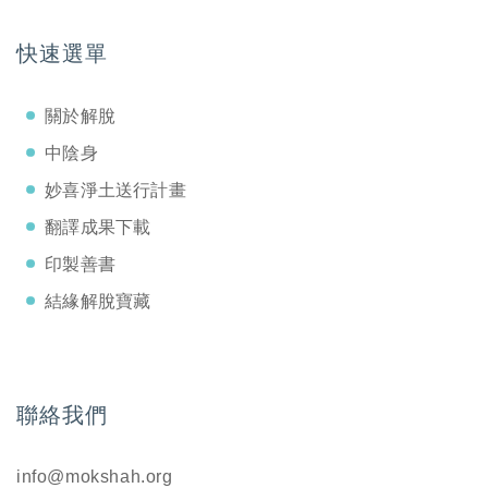
快速選單
關於解脫
中陰身
妙喜淨土送行計畫
翻譯成果下載
印製善書
結緣解脫寶藏
聯絡我們
info@mokshah.org