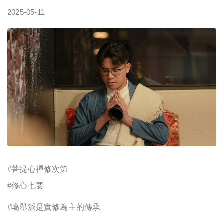
2025-05-11
#
菩提心禪修次第
#
修心七要
#
噶舉派是實修為主的傳承