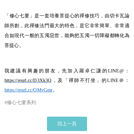
「修心七要」是一套培養菩提心的禪修技巧，由切卡瓦論
師所創，此禪修法門最大的特色，是它非常簡單、非常適
合如現代一般的五濁惡世，能夠把五濁一切障礙都轉化為
菩提心。
我建議有興趣的朋友，先加入羅卓仁謙的
LINE@
：
https://reurl.cc/D3Xk3Q
，及「禪師不打坐」的
LINE
＠：
https://reurl.cc/OMvGmr
。
#
修心七要系列
回上一頁