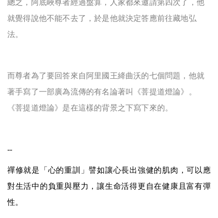
總之，
阿底峽
尊者
經過盤算，
人家都來邀請
第四次了
，
他
就覺得說他不能不去了
，於是
他就
決定答應
前往藏地弘
法
。
而尊者
為了要回答
來自阿里國王絳曲沃的
七個問題
，
他就
著手
寫了
一部廣為流傳的
有名
論著
叫《菩提道燈論》
。
《菩提道燈論》是在這樣的背景之下寫下來的
。
--
禪修就是「心的重訓」譬如讓心長出強健的肌肉，可以應
對生活中的負重與壓力，讓生命活得更自在健康且富有彈
性。