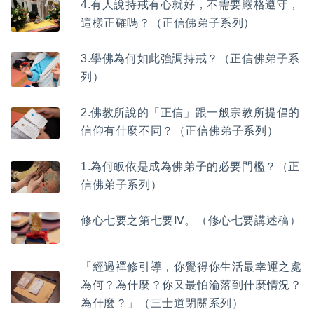
4.有人說持戒有心就好，不需要嚴格遵守，
這樣正確嗎？（正信佛弟子系列）
3.學佛為何如此強調持戒？（正信佛弟子系
列）
2.佛教所說的「正信」跟一般宗教所提倡的
信仰有什麼不同？（正信佛弟子系列）
1.為何皈依是成為佛弟子的必要門檻？（正
信佛弟子系列）
修心七要之第七要Ⅳ。（修心七要講述稿）
「經過禪修引導，你覺得你生活最幸運之處
為何？為什麼？你又最怕淪落到什麼情況？
為什麼？」（三士道閉關系列）