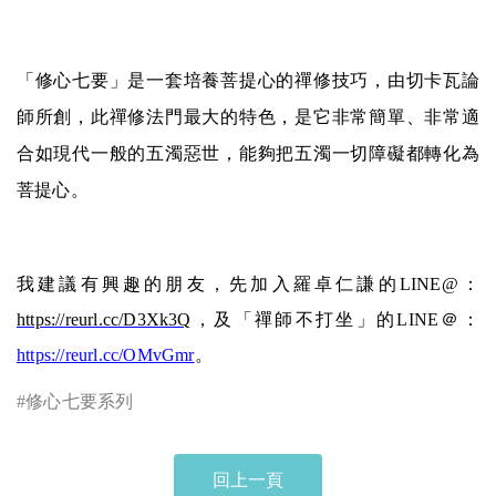
「修心七要」是一套培養菩提心的禪修技巧，由切卡瓦論
師所創，此禪修法門最大的特色，是它非常簡單、非常適
合如現代一般的五濁惡世，能夠把五濁一切障礙都轉化為
菩提心。
我建議有興趣的朋友，先加入羅卓仁謙的
LINE@
：
https://reurl.cc/D3Xk3Q
，及「禪師不打坐」的
LINE
＠：
https://reurl.cc/OMvGmr
。
#
修心七要系列
回上一頁