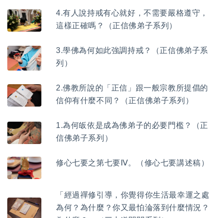
4.有人說持戒有心就好，不需要嚴格遵守，
這樣正確嗎？（正信佛弟子系列）
3.學佛為何如此強調持戒？（正信佛弟子系
列）
2.佛教所說的「正信」跟一般宗教所提倡的
信仰有什麼不同？（正信佛弟子系列）
1.為何皈依是成為佛弟子的必要門檻？（正
信佛弟子系列）
修心七要之第七要Ⅳ。（修心七要講述稿）
「經過禪修引導，你覺得你生活最幸運之處
為何？為什麼？你又最怕淪落到什麼情況？