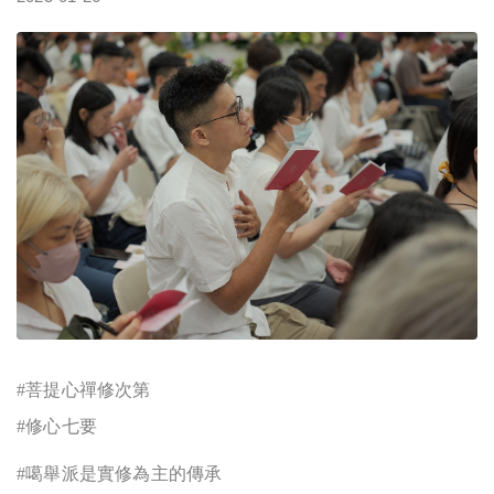
#
菩提心禪修次第
#
修心七要
#
噶舉派是實修為主的傳承