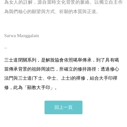
為女人的註解，源自當時文化背景的脈絡。以獨立自主作
為我們核心的願望與方式、祈願的本質與正道。
Sarwa Manggalam
--
三士道閉關系列，是解脫協會依照噶舉傳承，到了具有噶
當傳承背景的祖師岡波巴，所確立的修持路徑：透過修心
法門與三士道
下士、中士、上士
的禪修，結合大手印禪
(
)
修，此為「顯教大手印」。
回上一頁