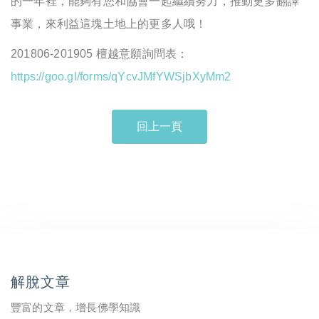
的一年裡，能夠有您和協會一起繼續努力，推動更多翻譯
事業，來利益這塊土地上的更多人哦！
201806-201905 檀越意願詢問表：
https://goo.gl/forms/qYcvJMfYWSjbXyMm2
回上一頁
解脫文章
豐富的文章，增長佛學知識