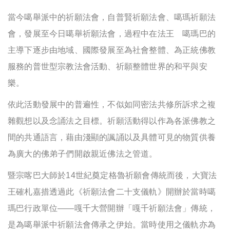
當今噶舉派中的祈願法會，自普賢祈願法會、噶瑪祈願法
會，發展至今日噶舉祈願法會，過程中在法王 噶瑪巴的
主導下逐步由地域、國際發展至為社會整體、為正統佛教
服務的普世型宗教法會活動、祈願整體世界的和平與安
樂。
依此活動發展中的普遍性，不似如同密法共修所訴求之複
雜觀想以及念誦法之目標。祈願活動得以作為各派佛教之
間的共通語言，藉由淺顯的諷誦以及具體可見的物質供養
為廣大的佛弟子們開啟親近佛法之管道。
暨宗喀巴大師於14世紀奠定格魯祈願會傳統而後，大寶法
王確札嘉措透過此《祈願法會二十支儀軌》開辦於當時噶
瑪巴行政單位——嘎千大營開辦「嘎千祈願法會」傳統，
是為噶舉派中祈願法會傳承之伊始。當時使用之儀軌亦為