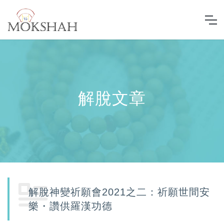
解脫文章
解脫神變祈願會2021之二：祈願世間安
樂・讚供羅漢功德