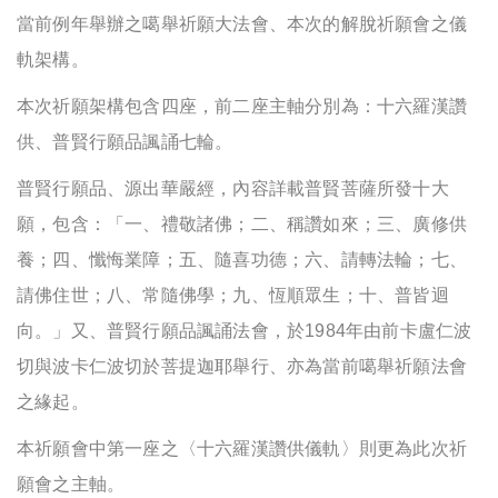
當前例年舉辦之噶舉祈願大法會、本次的解脫祈願會之儀
軌架構。
本次祈願架構包含四座，前二座主軸分別為：十六羅漢讚
供、普賢行願品諷誦七輪。
普賢行願品、源出華嚴經，內容詳載普賢菩薩所發十大
願，包含：「一、禮敬諸佛；二、稱讚如來；三、廣修供
養；四、懺悔業障；五、隨喜功德；六、請轉法輪；七、
請佛住世；八、常隨佛學；九、恆順眾生；十、普皆迴
向。」又、普賢行願品諷誦法會，於1984年由前卡盧仁波
切與波卡仁波切於菩提迦耶舉行、亦為當前噶舉祈願法會
之緣起。
本祈願會中第一座之〈十六羅漢讚供儀軌〉則更為此次祈
願會之主軸。