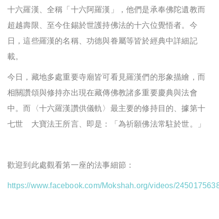
十六羅漢、全稱「十六阿羅漢」，他們是承奉佛陀遺教而
超越壽限、至今住錫於世護持佛法的十六位覺悟者。今
日，這些羅漢的名稱、功德與眷屬等皆於經典中詳細記
載。
今日，藏地多處重要寺廟皆可看見羅漢們的形象描繪，而
相關讚頌與修持亦出現在藏傳佛教諸多重要慶典與法會
中。而〈十六羅漢讚供儀軌〉最主要的修持目的、據第十
七世 大寶法王所言、即是：「為祈願佛法常駐於世。」
歡迎到此處觀看第一座的法事細節：
https://www.facebook.com/Mokshah.org/videos/245017563