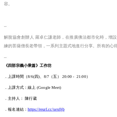
容。
--
解脫協會創辦人 羅卓仁謙老師，在推廣佛法都市化時，增設
練的菩薩僧長老帶領，一系列主題式地進行分享。所有的心
--
《四部宗義小乘篇》工作坊
．上課時間（
8/6(
四
)
、
8/7
（五）
20:00 - 21:00
）
．上課方式：線上
(Google Meet)
．主持人：
陳行葳
．報名連結：
https://reurl.cc/xex0jb