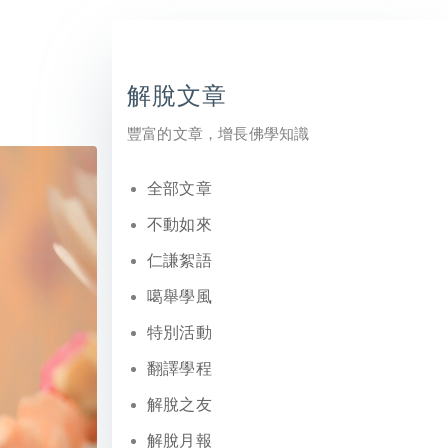
解脫文章
豐富的文章，增長佛學知識
全部文章
不動如來
仁謙絮語
噶舉學風
特別活動
翻譯學程
解脫之友
解脫月報