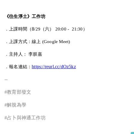
《往生淨土》工作坊
．上課時間（
8
/29
（六）
20:00 - 21:30
）
．上課方式：線上
(Google Meet)
．主持人：
李朕嘉
．報名連結：
https://reurl.cc/dOz5kz
--
#
教育部發文
#
解脫為學
#
占卜與神通工作坊