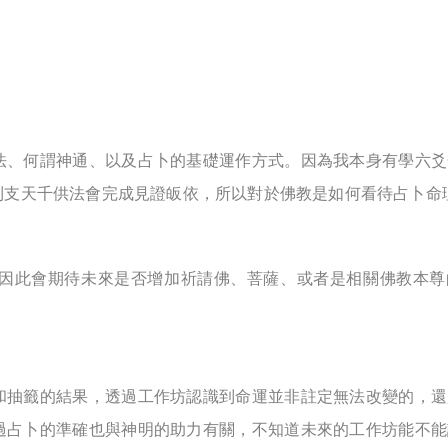
法、何謂神通、以及占卜的基礎運作方式。因為我本身有學六爻
利支天千供法會完成見證皈依，所以對於佛教是如何看待占卜命
因此會期待未來是否增加祈請佛、菩薩、或者是相關佛教本尊
和抽籤的結果，透過工作坊認識到命運並非註定無法改變的，還
過占卜的準確也與神明的助力有關，不知道未來的工作坊能不能