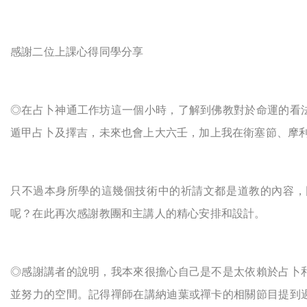
感謝二位上課心得同學分享
◎
在占卜神通工作坊這一個小時，了解到佛教對於命運的看
遁甲占卜及擇吉，未來也會上大六壬，加上我在衛塞節、摩
只不過本身所學的這幾個技術中的祈請文都是道教的內容，
呢？在此再次感謝教團和主講人的精心安排和設計。
◎
感謝講者的說明，我本來很擔心自己是不是太依賴於占卜
並努力的空間。記得禪師在講納迪葉或禪卡的相關節目提到