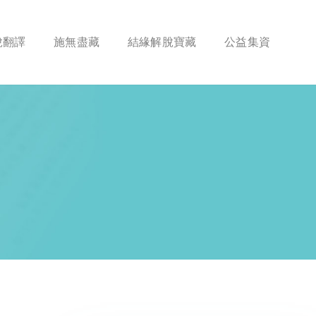
脫翻譯
施無盡藏
結緣解脫寶藏
公益集資