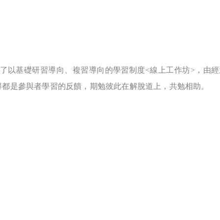
了以基礎研習導向、複習導向的學習制度<線上工作坊>，由
得都是參與者學習的反饋，期勉彼此在解脫道上，共勉相助。