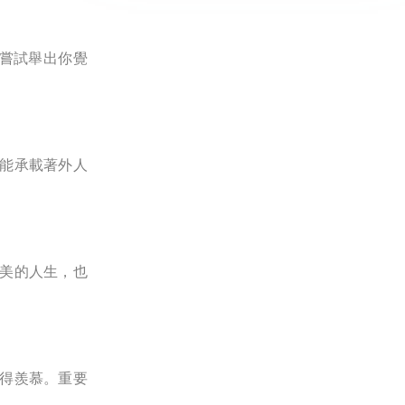
嘗試舉出你覺
能承載著外人
美的人生，也
得羨慕。重要