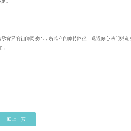
滿足。
承背景的祖師岡波巴，所確立的修持路徑：透過修心法門與道
印」。
回上一頁