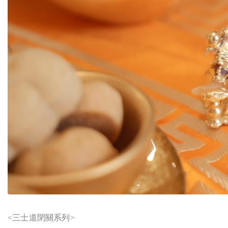
<
三士道閉關系列>