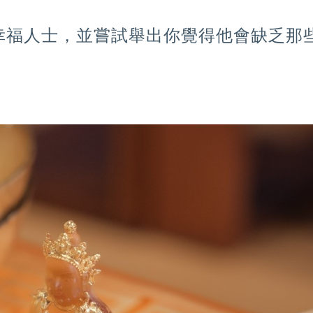
幸福人士，並嘗試舉出你覺得他會缺乏那
）