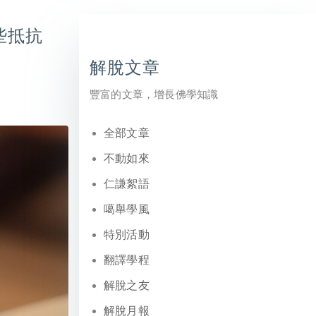
些抵抗
解脫文章
豐富的文章，增長佛學知識
全部文章
不動如來
仁謙絮語
噶舉學風
特別活動
翻譯學程
解脫之友
解脫月報