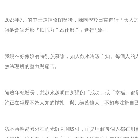
2025
年7月的中士道禪修閉關後，陳同學於日常進行「天人
得他會缺乏那些抵抗力？為什麼？」進行思維：
我現在好像沒有特別羨慕誰，如人飲水冷暖自知。每個人的
無法理解的壓力與痛苦。
隨著年紀增長，我越來越明白所謂的「成功」或「幸福」都
許正在經歷不為人知的掙扎。與其羨慕他人，不如專注於自
我不再輕易被外在的光鮮亮麗吸引，而是理解每個人都在用