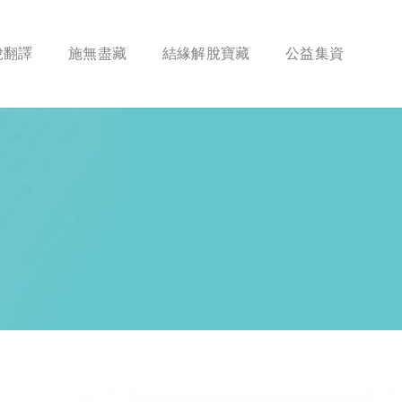
脫翻譯
施無盡藏
結緣解脫寶藏
公益集資