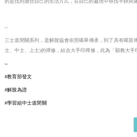
的是找到適合自己的生活方式，在自己的處境中尋找平靜與
--
三士道閉關系列，是解脫協會依照噶舉傳承，到了具有噶當傳
士、中士、上士)的禪修，結合大手印禪修，此為「顯教大手
--
#
教育部發文
#
解脫為證
#
學習組中士道閉關