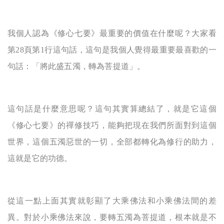
我個人認為《修心七要》最重要的價值在什麼呢
？大家
看
第
28
頁
第1行
這句話
，這句
是我個人覺得最重要最喜歡的一
句話
：「
將此盛五濁，轉為菩提道
」。
這句話是什麼意思呢
？
這
句其實算總結了，
就是它這個
《修心七要》的禪修技巧
，
能夠把現在我們所面對到這個
世界
，
這個五濁惡世的一切
，
全部都轉化為修行的助力
，
這
就
是它的功德
。
從這一點上面其實就彰顯了大乘佛法
和小乘佛法間的差
異。
對
於小乘佛法來說，要轉五濁為菩提道，根本就是不