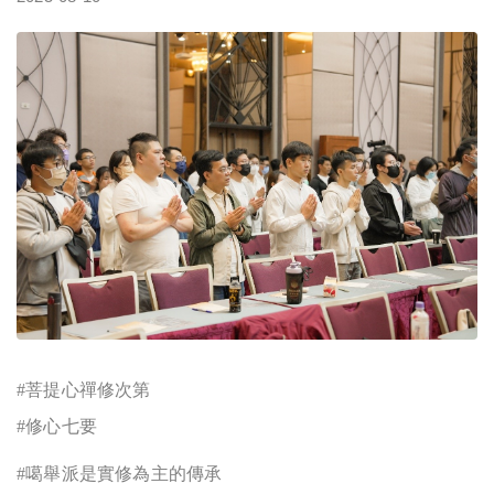
#
菩提心禪修次第
#
修心七要
#
噶舉派是實修為主的傳承