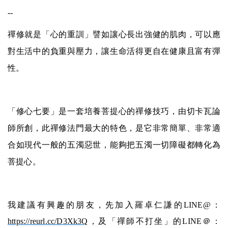
--
禪修就是「心的重訓」譬如讓心長出強健的肌肉，可以應
對生活中的負重與壓力，讓生命活得更自在健康且富有彈
性。
「修心七要」是一套培養菩提心的禪修技巧，由切卡瓦論
師所創，此禪修法門最大的特色，是它非常簡單、非常適
合如現代一般的五濁惡世，能夠把五濁一切障礙都轉化為
菩提心。
我建議有興趣的朋友，先加入羅卓仁謙的
LINE@
：
https://reurl.cc/D3Xk3Q
，及「禪師不打坐」的
LINE
＠：