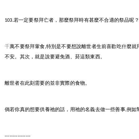
若一定要祭拜亡者，那麼祭拜時有甚麼不合適的祭品呢
103.
千
萬不要祭拜葷食
特別是不要想說離世者生前喜歡吃什麼就
,
不安。其次，就是說要避免酒、菸這類東西。
離世者在此刻需要的並非實際的食物。
倘若你真的想要供養祂的話，用祂的名義去做一些善事
例如
,
----------------