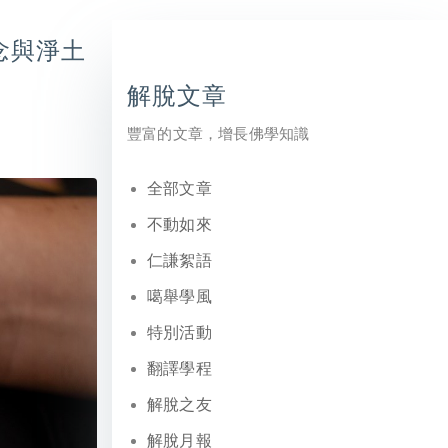
念與淨土
解脫文章
豐富的文章，增長佛學知識
全部文章
不動如來
仁謙絮語
噶舉學風
特別活動
翻譯學程
解脫之友
解脫月報