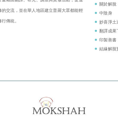
關於解脫
修的交流，並在華人地區建立普羅大眾都能輕
中陰身
修行傳統。
妙喜淨土
翻譯成果
印製善書
結緣解脫