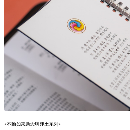
不動如來助念與淨土系列
<
>