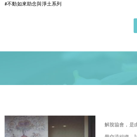
不動如來助念與淨土系列
#
解脫協會，是
學交流組織，