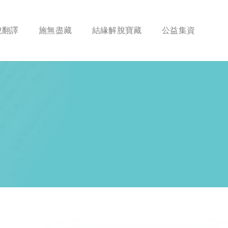
脫翻譯
施無盡藏
結緣解脫寶藏
公益集資