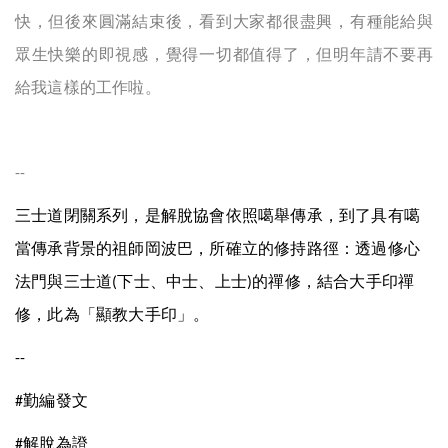
快，但後來圓滿結束後，看到大家都很盡興，有種能給與
眾生快樂的即視感，覺得一切都值得了，但明年請不要再
給我這樣的工作啦。
--
三士道閉關系列，是解脫協會依照噶舉傳承，到了具有噶
當傳承背景的祖師岡波巴，所確立的修持路徑：透過修心
法門與三士道
下士、中士、上士
的禪修，結合大手印禪
(
)
修，此為「顯教大手印」。
--
勤編發文
#
解脫為證
#