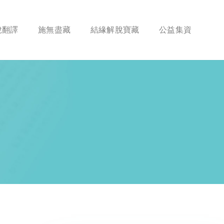
脫翻譯
施無盡藏
結緣解脫寶藏
公益集資