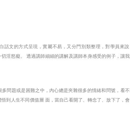
白話文的方式呈現，實屬不易，又分門別類整理，對學員來說
切淫怒癡。 透過講師細細的講解及講師本身感受的例子，讓
很多問題或是困難之中，內心總是夾雜很多的情緒和問號，看不
悟到人生不同價值層 面，當自己看開了、轉念了、放下了，