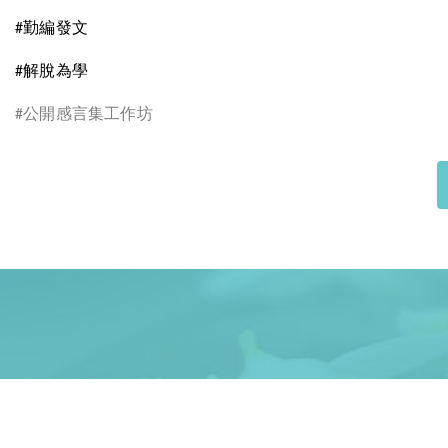
勤編發文
#
解脫為學
#
公開感言集工作坊
#