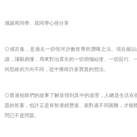
感謝周同學、屈同學心得分享
◎
感言集，是過去一切恆河沙數世尊所讚嘆之法。現在能以
讀，淺顯易懂，用來對治眾生的一切煩惱結使、一切惡行、一
何思維的方向不同，從中獲得許多寶貴的想法。
◎
透過祖師們的故事了解
並
悟到其中的道理，人總是生活在
題的答案，也許正是有智者經歷過、面對過不同困難，才能體
問已不是問題。