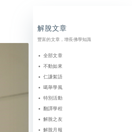
解脫文章
豐富的文章，增長佛學知識
全部文章
不動如來
仁謙絮語
噶舉學風
特別活動
翻譯學程
解脫之友
解脫月報