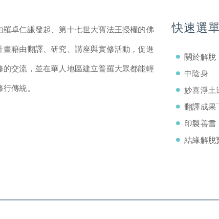
快速選
由羅卓仁謙發起、第十七世大寶法王授權的佛
計畫藉由翻譯、研究、講座與實修活動，促進
關於解脫
修的交流，並在華人地區建立普羅大眾都能輕
中陰身
修行傳統。
妙喜淨土
翻譯成果
印製善書
結緣解脫