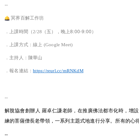
--
冥界百解工作坊
8:00-9:00
．上課時間（
2/28
（五）
，晚上
）
．上課方式：線上
(Google Meet)
．主持人：
陳華山
．報名連結：
https://reurl.cc/mRNKdM
--
解脫協會創辦人 羅卓仁謙老師，在推廣佛法都市化時，增設
練的菩薩僧長老帶領，一系列主題式地進行分享。所有的心
--